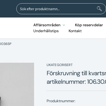
Sök
Sök
efter:
Affärsområden
Köp reservdelar
Underhållstips
Kontakt
0.0036SP
UKATEGORISERT
Förskruvning till kvar
artikelnummer: 106.3
Produktnummer: