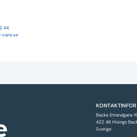
22 44
-care.se
KONTAKTINFOR
Backa Strandgata 1
422 46 Hisings Bac
Sverige