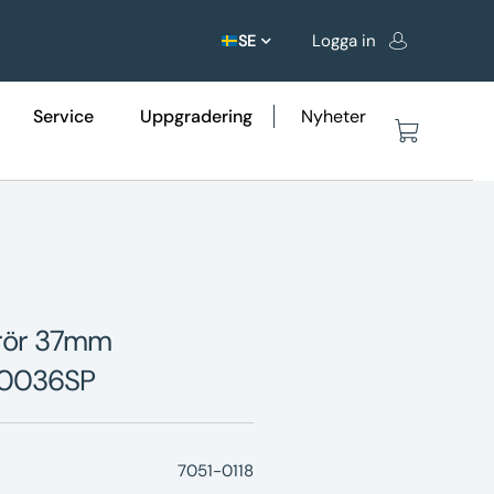
Logga in
SE
Service
Uppgradering
Nyheter
tsrör 37mm
0.0036SP
7051-0118