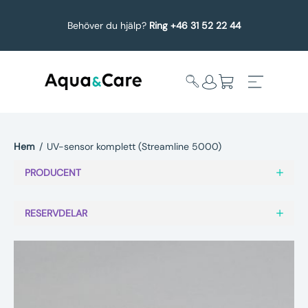
Behöver du hjälp?
Ring +46 31 52 22 44
Hem
/
UV-sensor komplett (Streamline 5000)
Expandera
Affärsområden
PRODUCENT
undermeny
Köp reservdelar
RESERVDELAR
Service
Uppgradering