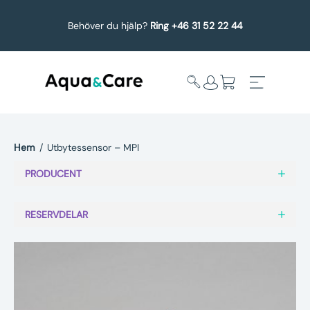
Behöver du hjälp?
Ring +46 31 52 22 44
Hem
/
Utbytessensor – MPI
Expandera
Affärsområden
PRODUCENT
undermeny
Köp reservdelar
RESERVDELAR
Service
Uppgradering