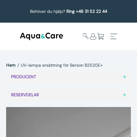
Behöver du hjälp?
Ring +46 31 52 22 44
Hem
/
UV-lampa ersättning för Berson B2520E+
Expandera
Affärsområden
PRODUCENT
undermeny
Köp reservdelar
RESERVDELAR
Service
Uppgradering