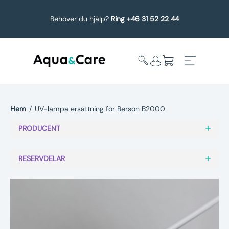
Behöver du hjälp?
Ring +46 31 52 22 44
Hem
/
UV-lampa ersättning för Berson B2000
Expandera
Affärsområden
PRODUCENT
undermeny
Köp reservdelar
RESERVDELAR
Service
Uppgradering