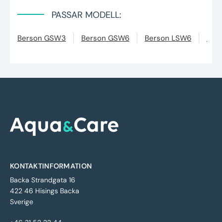
PASSAR MODELL:
Berson GSW3
Berson GSW6
Berson LSW6
Ber
KONTAKTINFORMATION
Backa Strandgata 16
422 46 Hisings Backa
Sverige