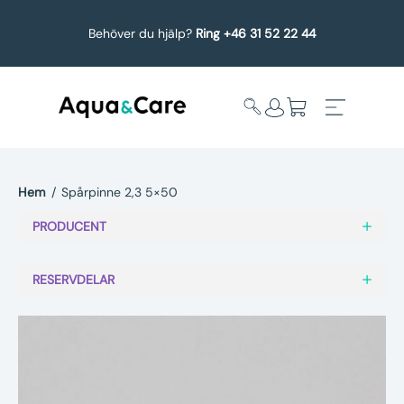
Behöver du hjälp?
Ring +46 31 52 22 44
Hem
/
Spårpinne 2,3 5×50
Expandera
Affärsområden
PRODUCENT
undermeny
Köp reservdelar
RESERVDELAR
Service
Uppgradering