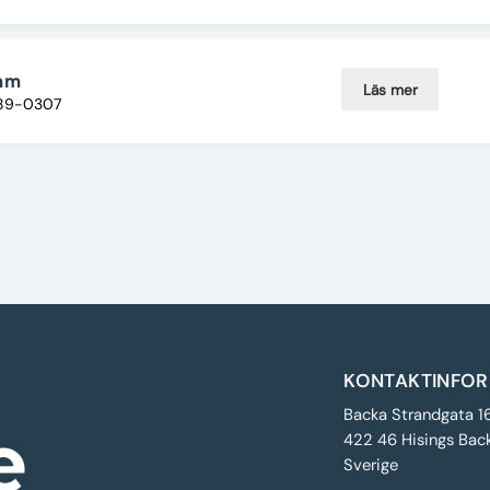
 mm
Läs mer
089-0307
KONTAKTINFOR
Backa Strandgata 1
422 46 Hisings Bac
Sverige