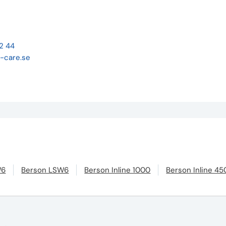
22 44
-care.se
W6
Berson LSW6
Berson Inline 1000
Berson Inline 45