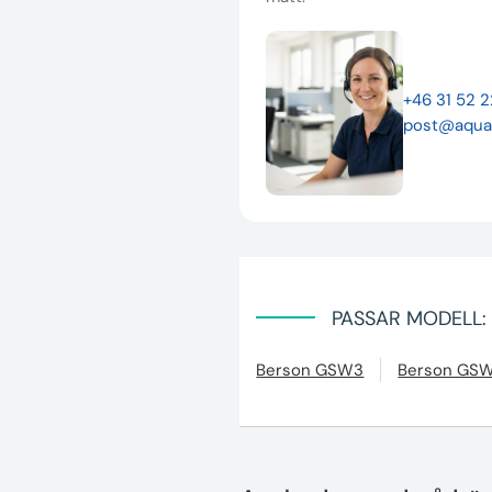
+46 31 52 
post@aqua
PASSAR MODELL:
Berson GSW3
Berson GS