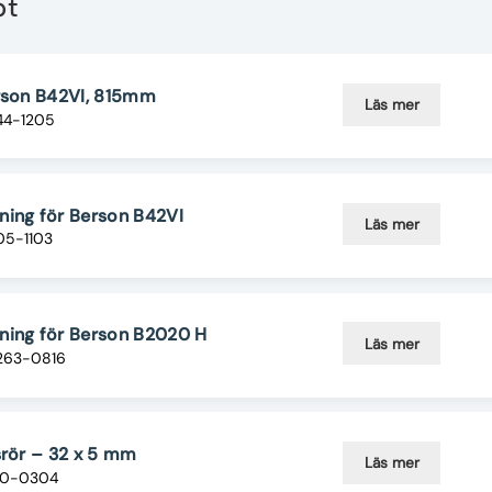
pt
erson B42VI, 815mm
Läs mer
44-1205
ning för Berson B42VI
Läs mer
05-1103
ning för Berson B2020 H
Läs mer
263-0816
srör – 32 x 5 mm
Läs mer
10-0304