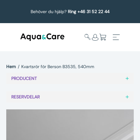
Behöver du hjälp?
Ring +46 31 52 22 44
Hem
/
Kvartsrör för Berson B3535, 540mm
Expandera
Affärsområden
PRODUCENT
undermeny
Köp reservdelar
RESERVDELAR
Service
Uppgradering