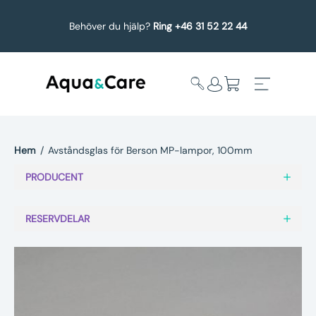
Behöver du hjälp?
Ring +46 31 52 22 44
Hem
/
Avståndsglas för Berson MP-lampor, 100mm
Expandera
Affärsområden
PRODUCENT
undermeny
Köp reservdelar
RESERVDELAR
Service
Uppgradering