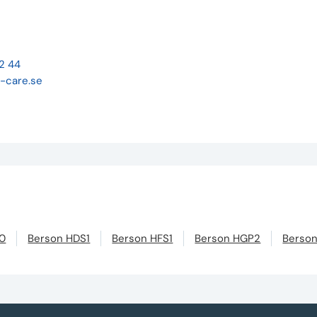
22 44
-care.se
50
Berson HDS1
Berson HFS1
Berson HGP2
Berson