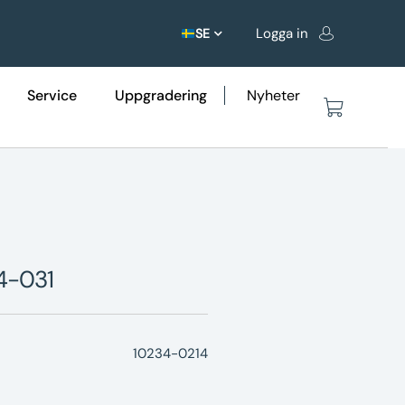
Logga in
SE
Service
Uppgradering
Nyheter
4-031
10234-0214