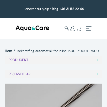
Behöver du hjälp?
Ring +46 31 52 22 44
Hem
/
Torkarstång automatisk för Inline 1500-5000+-7500
Expandera
Affärsområden
PRODUCENT
undermeny
Köp reservdelar
RESERVDELAR
Service
Uppgradering