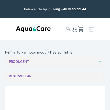
Behöver du hjälp?
Ring +46 31 52 22 44
Hem
/
Torkarmotor modul till Berson Inline
Expandera
Affärsområden
PRODUCENT
undermeny
Köp reservdelar
RESERVDELAR
Service
Uppgradering