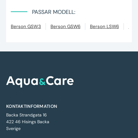
PASSAR MODELL:
Berson GSW3
Berson GSW6
Berson LSW6
Bers
KONTAKTINFORMATION
Backa Strandgata 16
422 46 Hisings Backa
Sverige