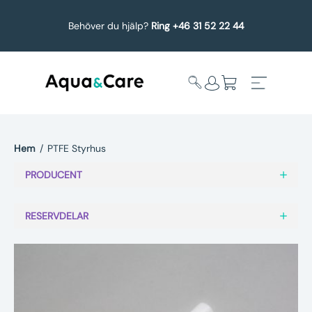
Behöver du hjälp?
Ring +46 31 52 22 44
Hem
/
PTFE Styrhus
Expandera
Affärsområden
PRODUCENT
undermeny
Köp reservdelar
RESERVDELAR
Service
Uppgradering