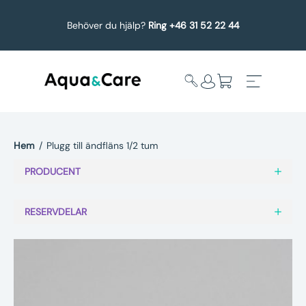
Behöver du hjälp?
Ring +46 31 52 22 44
Hem
/
Plugg till ändfläns 1/2 tum
Expandera
Affärsområden
PRODUCENT
undermeny
Köp reservdelar
RESERVDELAR
Service
Uppgradering