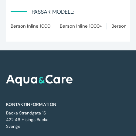
PASSAR MODELL:
Berson Inline 1000
Berson Inline 1000+
Berson Inl
KONTAKTINFORMATION
Backa Strandgata 16
422 46 Hisings Backa
Sverige