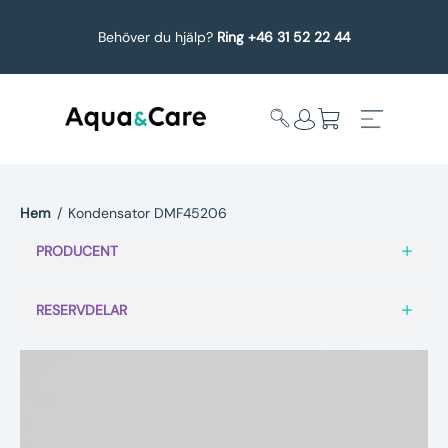
Behöver du hjälp?
Ring +46 31 52 22 44
Hem
/
Kondensator DMF45206
Expandera
Affärsområden
PRODUCENT
undermeny
Köp reservdelar
RESERVDELAR
Service
Uppgradering