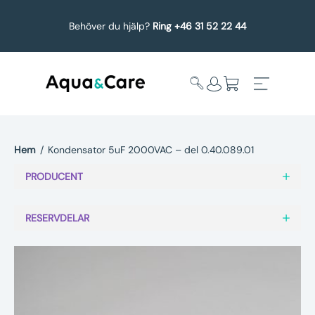
Behöver du hjälp?
Ring +46 31 52 22 44
Hem
/
Kondensator 5uF 2000VAC – del 0.40.089.01
Expandera
Affärsområden
PRODUCENT
undermeny
Köp reservdelar
RESERVDELAR
Service
Uppgradering