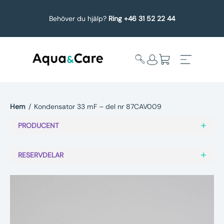
Behöver du hjälp?
Ring +46 31 52 22 44
Hem
/
Kondensator 33 mF – del nr 87CAV009
Expandera
Affärsområden
PRODUCENT
undermeny
Köp reservdelar
RESERVDELAR
Service
Uppgradering