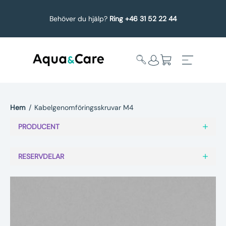
Behöver du hjälp?
Ring +46 31 52 22 44
Hem
/
Kabelgenomföringsskruvar M4
Expandera
Affärsområden
PRODUCENT
undermeny
Köp reservdelar
RESERVDELAR
Service
Uppgradering