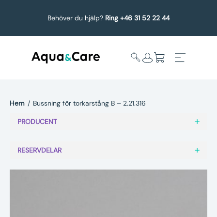
Behöver du hjälp?
Ring +46 31 52 22 44
Hem
/
Bussning för torkarstång B – 2.21.316
Expandera
Affärsområden
PRODUCENT
undermeny
Köp reservdelar
RESERVDELAR
Service
Uppgradering