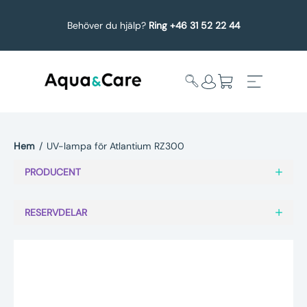
Behöver du hjälp?
Ring +46 31 52 22 44
Hem
/
UV-lampa för Atlantium RZ300
Expandera
Affärsområden
PRODUCENT
undermeny
Köp reservdelar
RESERVDELAR
Service
Uppgradering