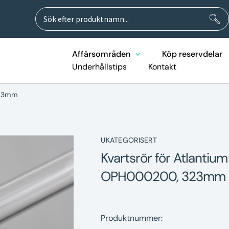
Sök
Sök
efter:
Affärsområden
Köp reservdelar
Underhållstips
Kontakt
323mm
UKATEGORISERT
Kvartsrör för Atlantiu
OPH000200, 323mm
Produktnummer: