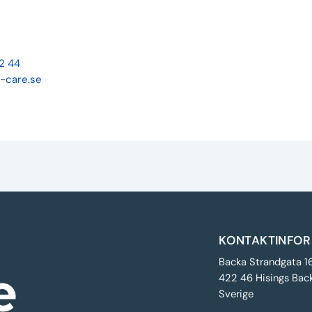
22 44
-care.se
KONTAKTINFOR
Backa Strandgata 1
422 46 Hisings Bac
Sverige