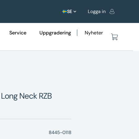
Logga in
SE
Service
Uppgradering
Nyheter
m Long Neck RZB
8445-0118