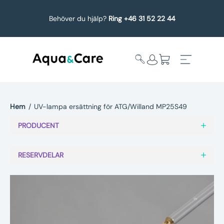
Behöver du hjälp?
Ring +46 31 52 22 44
Hem
/
UV-lampa ersättning för ATG/Willand MP25S49
Expandera
Affärsområden
PRODUCENT
undermeny
Köp reservdelar
RESERVDELAR
Service
Uppgradering