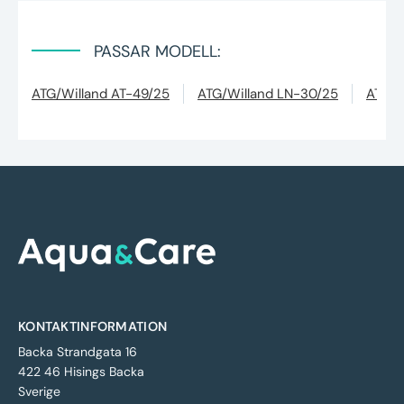
PASSAR MODELL:
ATG/Willand AT-49/25
ATG/Willand LN-30/25
ATG/W
KONTAKTINFORMATION
Backa Strandgata 16
422 46 Hisings Backa
Sverige