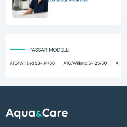
PASSAR MODELL:
ATG/Willand SB-114/50
ATG/Willand S-125/50
ATG/W