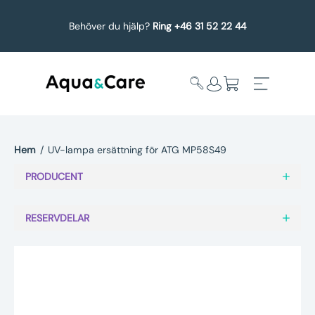
Behöver du hjälp?
Ring +46 31 52 22 44
Hem
/
UV-lampa ersättning för ATG MP58S49
Expandera
Affärsområden
PRODUCENT
undermeny
Köp reservdelar
RESERVDELAR
Service
Uppgradering