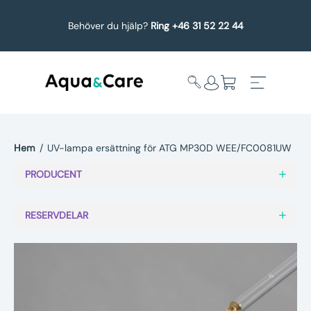
Behöver du hjälp?
Ring +46 31 52 22 44
Hem
/
UV-lampa ersättning för ATG MP30D WEE/FC0081UW
Expandera
Affärsområden
PRODUCENT
undermeny
Köp reservdelar
RESERVDELAR
Service
Uppgradering