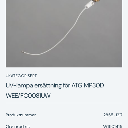
Nyheter
Underhållstips
Kontakt
UKATEGORISERT
UV-lampa ersättning för ATG MP30D
WEE/FC0081UW
Produktnummer:
2855-1217
Org prod nr:
W1501415