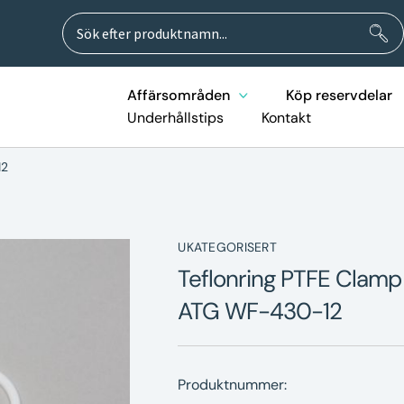
Sök
Sök
efter:
Affärsområden
Köp reservdelar
Underhållstips
Kontakt
12
UKATEGORISERT
Teflonring PTFE Clamp 
ATG WF-430-12
Produktnummer: