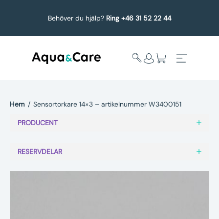
Behöver du hjälp?
Ring +46 31 52 22 44
Hem
/
Sensortorkare 14×3 – artikelnummer W3400151
Expandera
Affärsområden
PRODUCENT
undermeny
Köp reservdelar
RESERVDELAR
Service
Uppgradering