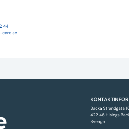
22 44
-care.se
KONTAKTINFOR
Backa Strandgata 1
422 46 Hisings Bac
Sverige