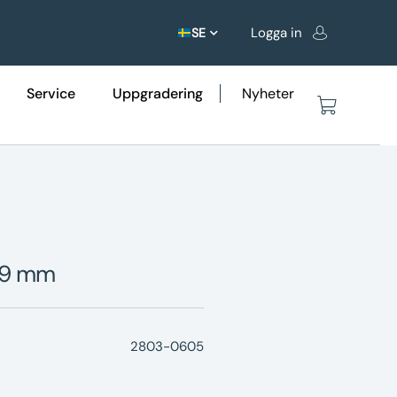
Logga in
SE
Service
Uppgradering
Nyheter
Ø49 mm
2803-0605