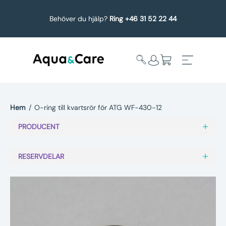
Behöver du hjälp?
Ring +46 31 52 22 44
Hem
/
O-ring till kvartsrör för ATG WF-430-12
Expandera
Affärsområden
PRODUCENT
undermeny
Köp reservdelar
RESERVDELAR
Service
Uppgradering