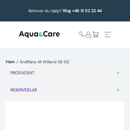
Behöver du hjälp?
Ring +46 31 52 22 44
Hem
/
Ändfläns till Willand SB 132
Expandera
Affärsområden
PRODUCENT
undermeny
Köp reservdelar
RESERVDELAR
Service
Uppgradering