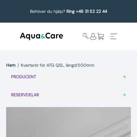
Behöver du hjälp?
Ring +46 31 52 22 44
Hem
/
Kvartsrör för ATG QSL, längd:500mm
Expandera
Affärsområden
PRODUCENT
undermeny
Köp reservdelar
RESERVDELAR
Service
Uppgradering