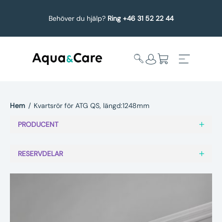
Behöver du hjälp?
Ring +46 31 52 22 44
Hem
/
Kvartsrör för ATG QS, längd:1248mm
Expandera
Affärsområden
PRODUCENT
undermeny
Köp reservdelar
RESERVDELAR
Service
Uppgradering