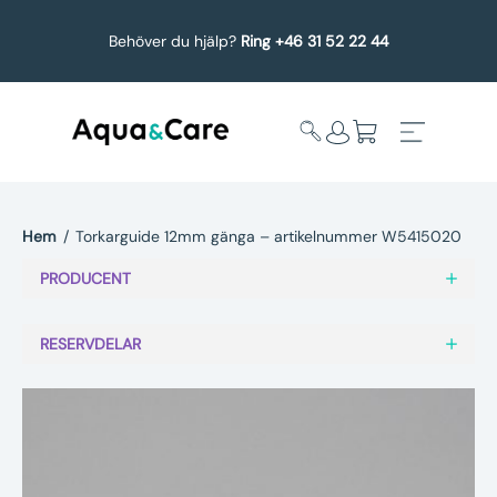
Behöver du hjälp?
Ring +46 31 52 22 44
Hem
/
Torkarguide 12mm gänga – artikelnummer W5415020
Expandera
Affärsområden
PRODUCENT
undermeny
Köp reservdelar
RESERVDELAR
Service
Uppgradering