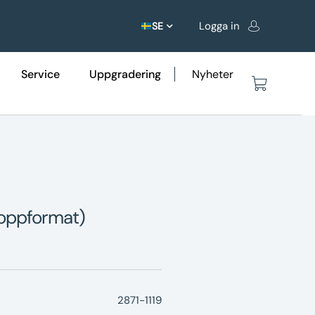
Logga in
SE
Service
Uppgradering
Nyheter
Toppformat)
2871-1119