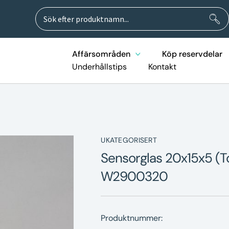
Sök
Sök
efter:
Affärsområden
Köp reservdelar
Underhållstips
Kontakt
UKATEGORISERT
Sensorglas 20x15x5 (
W2900320
Produktnummer: