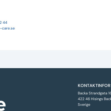
22 44
-care.se
KONTAKTINFOR
Backa Strandgata 1
422 46 Hisings Bac
Sverige