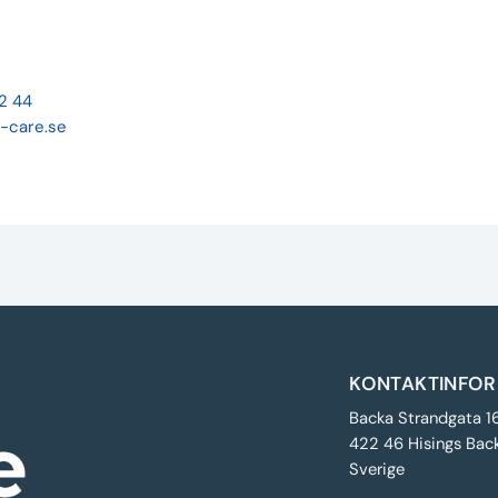
22 44
-care.se
KONTAKTINFOR
Backa Strandgata 1
422 46 Hisings Bac
Sverige