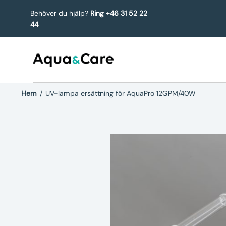
Behöver du hjälp?
Ring +46 31 52 22
44
Hem
/
UV-lampa ersättning för AquaPro 12GPM/40W