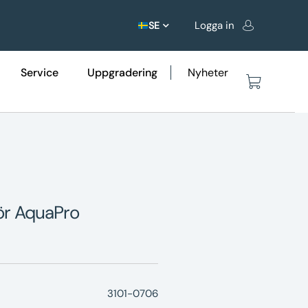
Logga in
SE
Service
Uppgradering
Nyheter
ör AquaPro
3101-0706