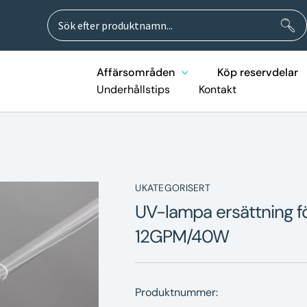
Sök
Sök
efter:
Affärsområden
Köp reservdelar
Underhållstips
Kontakt
UKATEGORISERT
UV-lampa ersättning f
12GPM/40W
Produktnummer: