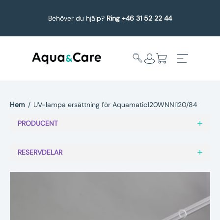
Behöver du hjälp?
Ring +46 31 52 22 44
Hem
/
UV-lampa ersättning för Aquamatic120WNNI120/84
Expandera
Affärsområden
PRODUCENT
undermeny
Köp reservdelar
RESERVDELAR
Service
Uppgradering