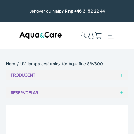
Behöver du hjälp?
Ring +46 31 52 22 44
Hem
/
UV-lampa ersättning för Aquafine SBV300
Expandera
Affärsområden
PRODUCENT
undermeny
Köp reservdelar
RESERVDELAR
Service
Uppgradering