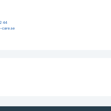
22 44
-care.se