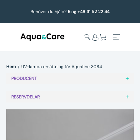
Behöver du hjälp?
Ring +46 31 52 22 44
Hem
/
UV-lampa ersättning för Aquafine 3084
Expandera
Affärsområden
PRODUCENT
undermeny
Köp reservdelar
RESERVDELAR
Service
Uppgradering