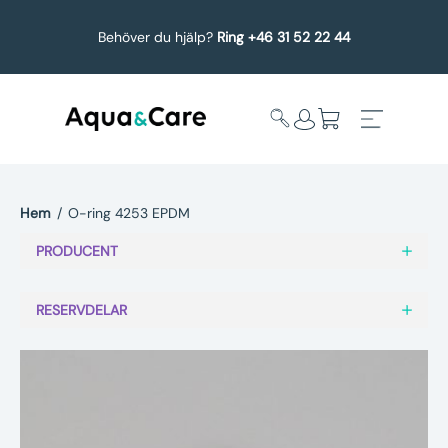
Behöver du hjälp?
Ring +46 31 52 22 44
Hem
/
O-ring 4253 EPDM
Expandera
Affärsområden
PRODUCENT
undermeny
Köp reservdelar
RESERVDELAR
Service
Uppgradering