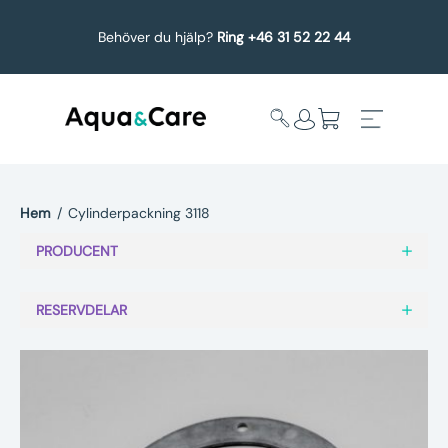
Behöver du hjälp?
Ring +46 31 52 22 44
Hem
/
Cylinderpackning 3118
Expandera
Affärsområden
PRODUCENT
undermeny
Köp reservdelar
RESERVDELAR
Service
Uppgradering