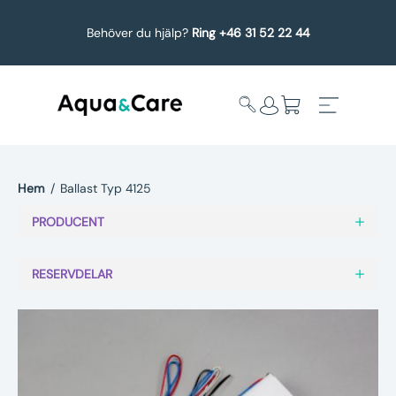
Behöver du hjälp?
Ring +46 31 52 22 44
Hem
/
Ballast Typ 4125
Expandera
Affärsområden
PRODUCENT
undermeny
Köp reservdelar
RESERVDELAR
Service
Uppgradering