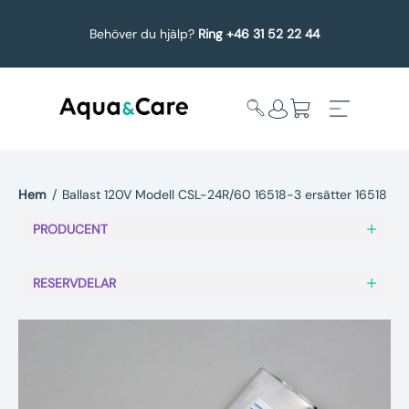
Behöver du hjälp?
Ring +46 31 52 22 44
Hem
/
Ballast 120V Modell CSL-24R/60 16518-3 ersätter 16518
Expandera
Affärsområden
PRODUCENT
undermeny
Köp reservdelar
RESERVDELAR
Service
Uppgradering