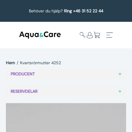
Behöver du hjälp?
Ring +46 31 52 22 44
Hem
/
Kvartsrörmutter 4252
Expandera
Affärsområden
PRODUCENT
undermeny
Köp reservdelar
RESERVDELAR
Service
Uppgradering