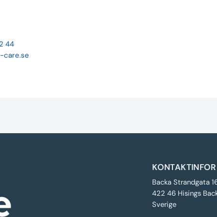
22 44
-care.se
KONTAKTINFOR
Backa Strandgata 1
422 46 Hisings Bac
Sverige