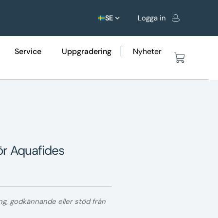
Logga in
SE
Service
Uppgradering
Nyheter
ör Aquafides
ng, godkännande eller stöd från