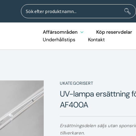
Sök
Sök
efter:
Affärsområden
Köp reservdelar
Underhållstips
Kontakt
UKATEGORISERT
UV-lampa ersättning f
AF400A
Ersättningsdelen säljs utan sponsri
tillverkaren.