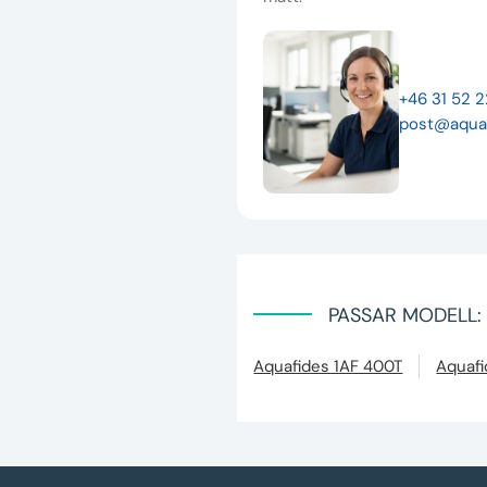
+46 31 52 
post@aqua
PASSAR MODELL:
Aquafides 1AF 400T
Aquaf