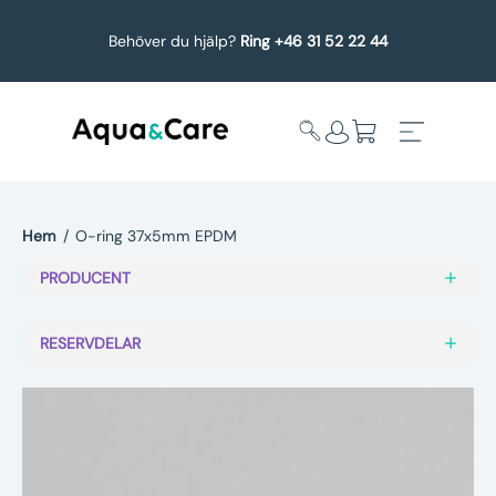
Behöver du hjälp?
Ring +46 31 52 22 44
Hem
/
O-ring 37x5mm EPDM
Expandera
Affärsområden
PRODUCENT
undermeny
Köp reservdelar
RESERVDELAR
Service
Uppgradering