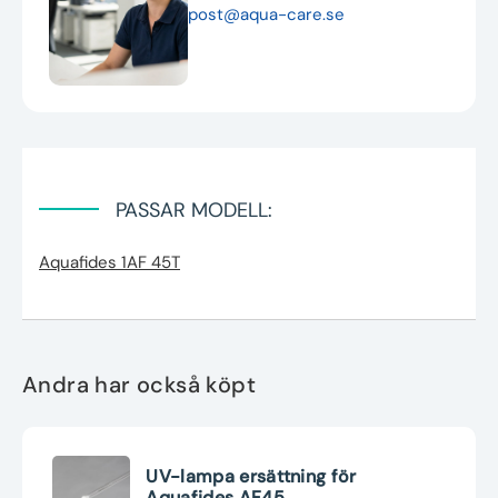
post@aqua-care.se
PASSAR MODELL:
Aquafides 1AF 45T
Andra har också köpt
UV-lampa ersättning för
Aquafides AF45