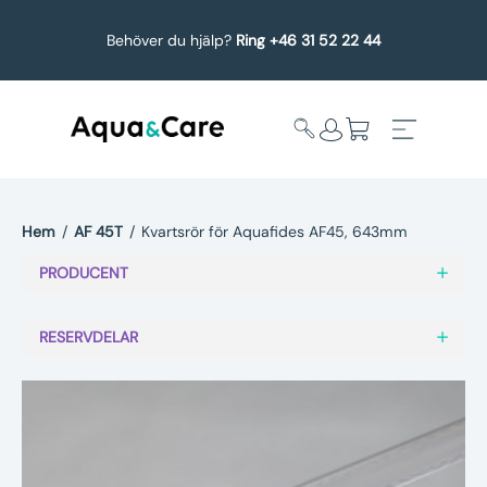
Behöver du hjälp?
Ring +46 31 52 22 44
Hem
/
AF 45T
/
Kvartsrör för Aquafides AF45, 643mm
Expandera
Affärsområden
PRODUCENT
undermeny
Köp reservdelar
RESERVDELAR
Service
Uppgradering