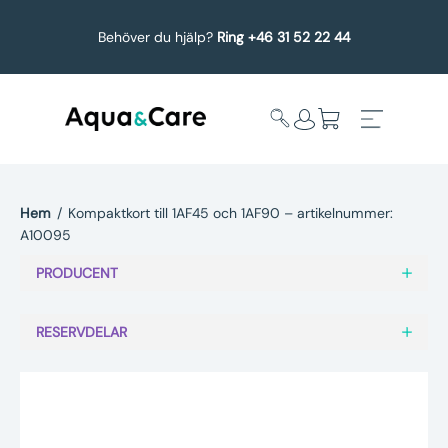
Behöver du hjälp?
Ring +46 31 52 22 44
Hem
/
Kompaktkort till 1AF45 och 1AF90 – artikelnummer:
A10095
Expandera
Affärsområden
undermeny
PRODUCENT
Köp reservdelar
RESERVDELAR
Service
Uppgradering