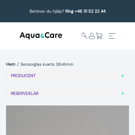
Behöver du hjälp?
Ring +46 31 52 22 44
Hem
/
Sensorglas kvarts 38x6mm
Expandera
Affärsområden
PRODUCENT
undermeny
Köp reservdelar
RESERVDELAR
Service
Uppgradering