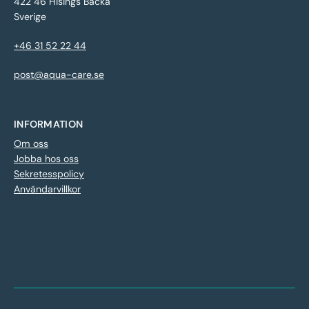
422 46 Hisings Backa
Sverige
+46 31 52 22 44
post@aqua-care.se
INFORMATION
Om oss
Jobba hos oss
Sekretesspolicy
Användarvillkor