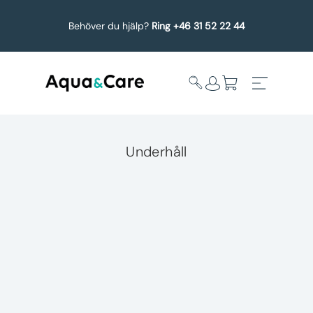
Behöver du hjälp?
Ring +46 31 52 22 44
Underhåll
Expandera
Affärsområden
undermeny
Köp reservdelar
Service
Uppgradering